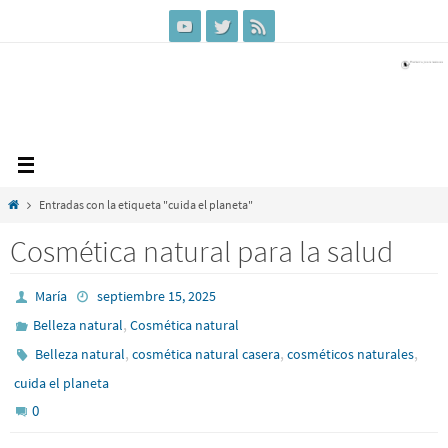
Ir
al
contenido
Inicio
Entradas con la etiqueta "cuida el planeta"
Cosmética natural para la salud
María
septiembre 15, 2025
,
Belleza natural
Cosmética natural
,
,
,
Belleza natural
cosmética natural casera
cosméticos naturales
cuida el planeta
0