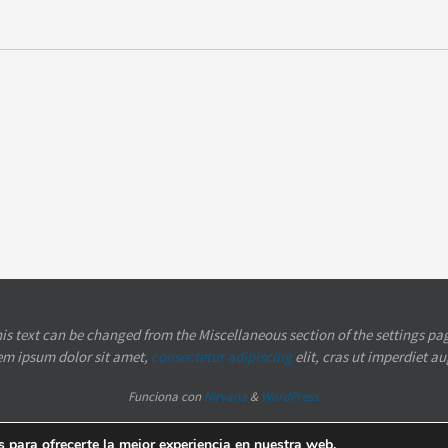
is text can be changed from the Miscellaneous section of the settings pa
em ipsum
dolor sit amet,
consectetur adipiscing
elit, cras ut imperdiet a
Funciona con
Nirvana
&
WordPress.
 para ofrecerte la mejor experiencia en nuestra web.