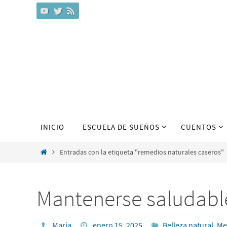
Ir
al
contenido
Ir
INICIO
ESCUELA DE SUEÑOS
CUENTOS
al
contenido
Inicio
Entradas con la etiqueta "remedios naturales caseros"
Mantenerse saludabl
María
enero 15, 2025
Belleza natural
,
Me