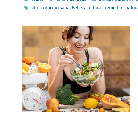
alimentación sana
,
Belleza natural
,
remedios natura